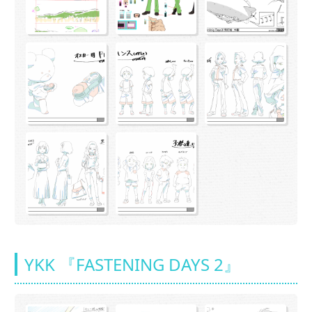
YKK 『FASTENING DAYS 2』