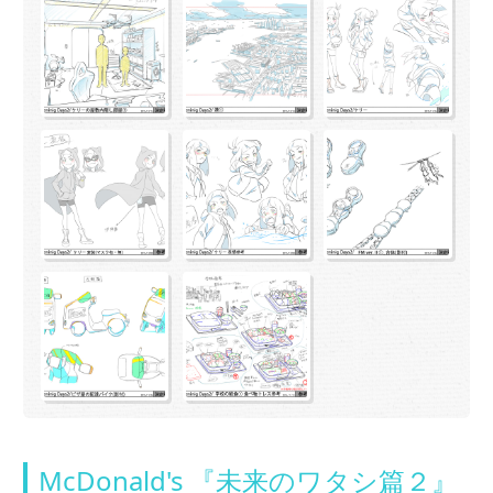
McDonald's 『未来のワタシ篇２』