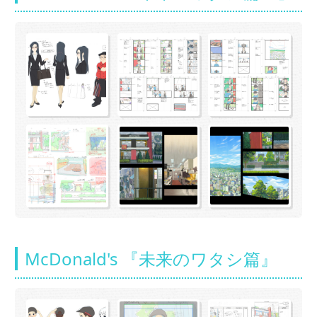
McDonald's 『未来のワタシ篇』