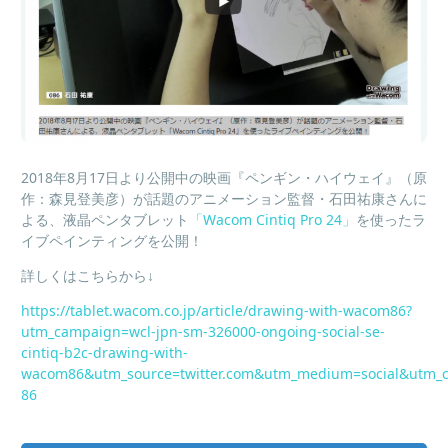
2018年8月17日より公開中の映画『ペンギン・ハイウェイ』（原
作：森見登美彦）が話題のアニメーション監督・石田祐康さんに
よる、液晶ペンタブレット
「Wacom Cintiq Pro 24」
を使ったラ
イブペインティングを公開！
詳しくはこちらから↓
https://tablet.wacom.co.jp/article/drawing-with-wacom86?
utm_campaign=wcl-jpn-sm-326000-ongoing-social-se-
cintiq-b2c-drawing-with-
wacom86&utm_source=twitter.com&utm_medium=social&utm_
86