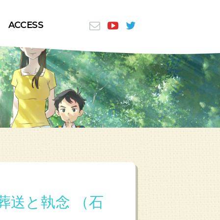
ACCESS
葬送と執念 （石