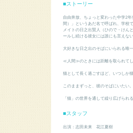
■
ストーリー
自由奔放、ちょっと変わった中学
2
年
間）」というあだ名で呼ばれ、学校
メイトの日之出賢人（ひので・けん
ールし続ける彼女には誰にも言えな
大好きな日之出のそばにいられる唯
≪
人間≫のときには距離を取られて
猫として長く過ごすほど、いつしか
このままずっと、彼のそばにいたい
「猫」の世界を通して繰り広げられ
■
スタッフ
出演：志田未来 花江夏樹