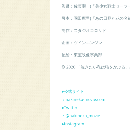
監督：佐藤順一
(
「美少女戦士セーラ
脚本：岡田麿里
(
「あの日見た花の名
制作：スタジオコロリド
企画：ツインエンジン
配給：東宝映像事業部
© 2020
「泣きたい私は猫をかぶる」
●
公式サイト
：
nakineko-movie.com
●
Twitter
：
@nakineko_movie
●
Instagram