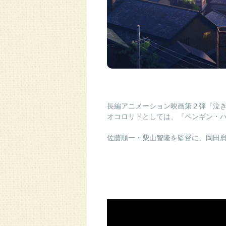
長編アニメーション映画第２弾『泣
オコロリドとしては、『ペンギン・
佐藤順一・柴山智隆を監督に、岡田