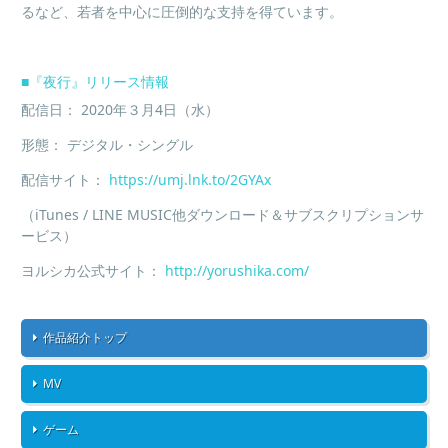
るなど、若者を中心に圧倒的な支持を得ています。
■
『夜行』リリース情報
配信日：
2020
年３月
4
日（水）
形態： デジタル・シングル
配信サイト：
https://umj.lnk.to/2GYAx
（
iTunes / LINE MUSIC
他ダウンロード＆サブスクリプションサ
ービス）
ヨルシカ公式サイト：
http://yorushika.com/
作品紹介トップ
MV
ゲーム