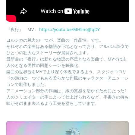
『夜行』
MV
：
https://youtu.be/MH5noJJfqDY
ヨルシカの魅力の一つが、楽曲の「作品性」です。
それぞれの楽曲はある物語が下地となっており、アルバム単位で
ひとつの壮大なストーリーが展開されます。
最新曲の『夜行』は新たな物語の序章となる楽曲で、
MV
では主
人公となる男性の回想シーンを映像化。
楽曲の世界観を
MV
でより深く体現できるよう、スタジオコロリ
ドの魅力の一つでもある柔らかな作風のキャラクターアニメーシ
ョンで制作しました。
アニメーション部分の作画は、線の質感を活かすためにたった
1
人のクリエイターの手によって仕上げられるなど、
手書きの持ち
味がそのまま表れるよう工夫を凝らしています。