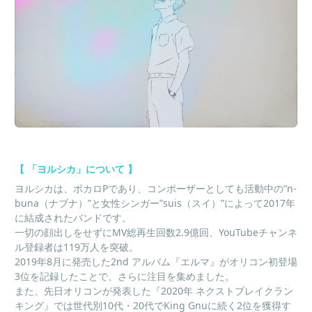
【
「ヨルシカ」について
】
ヨルシカは、ボカロ
P
であり、コンポーザーとしても活動中の
”n-
buna
（ナブナ）
”
と女性シンガー
”suis
（スイ）
”
によって
2017
年
に結成されたバンドです。
一切の顔出しをせずに
MV
総再生回数
2.9
億回、
YouTube
チャンネ
ル登録者は
119
万人を突破。
2019
年
8
月に発売した
2nd
アルバム『エルマ』がオリコン初登場
3
位を記録したことで、さらに注目を集めました。
また、先日オリコンが発表した『
2020
年 ネクストブレイクラン
キング』では世代別
10
代・
20
代で
King Gnu
に続く
2
位を獲得す