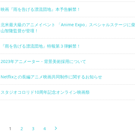
映画『雨を告げる漂流団地』本予告解禁！
北米最大級のアニメイベント 「Anime Expo」スペシャルステージに
山智隆監督が登壇！
『雨を告げる漂流団地』特報第３弾解禁！
2023年アニメーター・背景美術採用について
Netflixとの長編アニメ映画共同制作に関するお知らせ
スタジオコロリド10周年記念オンライン映画祭
1
2
3
4